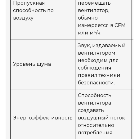
Пропускная
перемещать
способность по
вентилятор,
В
воздуху
обычно
измеряется в CFM
или м³/ч.
Звук, издаваемый
вентилятором,
необходим для
Уровень шума
С
соблюдения
правил техники
безопасности.
Способность
вентилятора
создавать
Энергоэффективность
воздушный поток
В
относительно
потребления